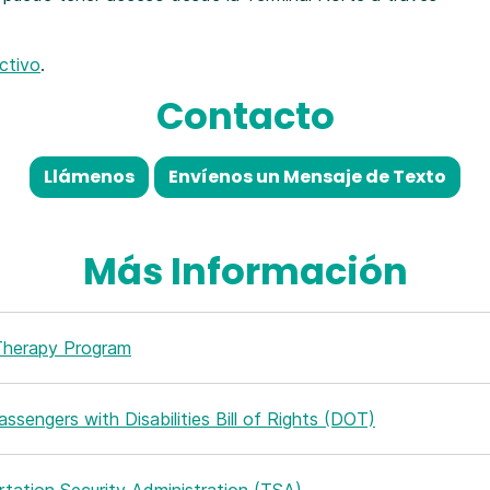
ctivo
.
Contacto
Llámenos
Envíenos un Mensaje de Texto
Más Información
Therapy Program
Passengers with Disabilities Bill of Rights (DOT)