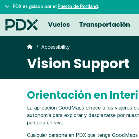
Saltar al contenido principal
PDX es guiado por el
Puerto de Portland
.
Vuelos
Transportación
Accessibility
Vision Support
Orientación en Inte
La aplicación GoodMaps ofrece a los viajeros ci
autonomía para explorar y desplazarse por nuest
persona en vivo.
Cualquier persona en PDX que tenga GoodMaps in