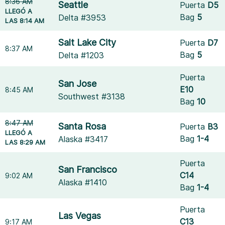
8:36 AM
Seattle
Puerta
D5
LLEGÓ A
Bag
5
Delta #3953
LAS 8:14 AM
Salt Lake City
Puerta
D7
8:37 AM
Bag
5
Delta #1203
Puerta
San Jose
E10
8:45 AM
Southwest #3138
Bag
10
8:47 AM
Santa Rosa
Puerta
B3
LLEGÓ A
Bag
1-4
Alaska #3417
LAS 8:29 AM
Puerta
San Francisco
C14
9:02 AM
Alaska #1410
Bag
1-4
Puerta
Las Vegas
C13
9:17 AM