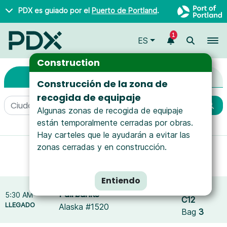
Saltar al contenido principal
PDX es guiado por el
Puerto de Portland
.
1
To
ES
Llegadas y Salidas
Arrivals & Departures
Construction
Llegadas
Salidas
Construcción de la zona de
recogida de equipaje
Algunas zonas de recogida de equipaje
están temporalmente cerradas por obras.
More filters
Hay carteles que le ayudarán a evitar las
zonas cerradas y en construcción.
Mostrando resultados para
WestJet
.
Reset filters
Entiendo
Puerta
Fairbanks
5:30 AM
C12
LLEGADO
Alaska #1520
Bag
3