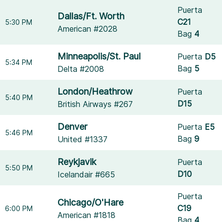
Puerta
Dallas/Ft. Worth
C21
5:30 PM
American #2028
Bag
4
Minneapolis/St. Paul
Puerta
D5
5:34 PM
Bag
5
Delta #2008
London/Heathrow
Puerta
5:40 PM
D15
British Airways #267
Denver
Puerta
E5
5:46 PM
Bag
9
United #1337
Reykjavik
Puerta
5:50 PM
D10
Icelandair #665
Puerta
Chicago/O'Hare
C19
6:00 PM
American #1818
Bag
4