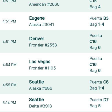
C15
4:51 PM
American #2660
Bag
4
Eugene
Puerta
B3
4:51 PM
Bag
1-4
Alaska #3041
Puerta
Denver
C16
4:51 PM
Frontier #2553
Bag
6
Puerta
Las Vegas
C16
4:54 PM
Frontier #1105
Bag
6
Seattle
Puerta
C8
4:55 PM
Bag
1-4
Alaska #686
Seattle
Puerta
D7
5:14 PM
Bag
5
Delta #3918