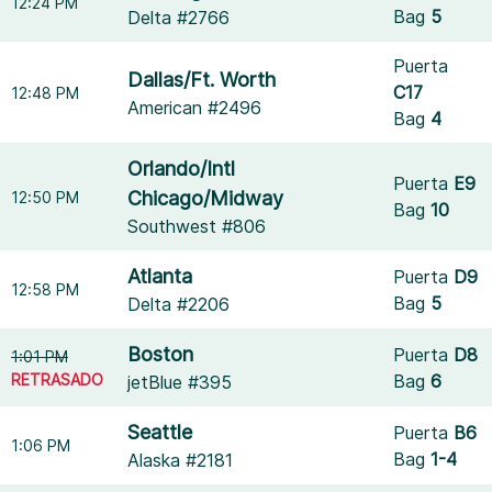
12:24 PM
Bag
5
Delta #2766
Puerta
Dallas/Ft. Worth
C17
12:48 PM
American #2496
Bag
4
Orlando/Intl
Puerta
E9
Chicago/Midway
12:50 PM
Bag
10
Southwest #806
Atlanta
Puerta
D9
12:58 PM
Bag
5
Delta #2206
Boston
Puerta
D8
1:01 PM
RETRASADO
Bag
6
jetBlue #395
Seattle
Puerta
B6
1:06 PM
Bag
1-4
Alaska #2181