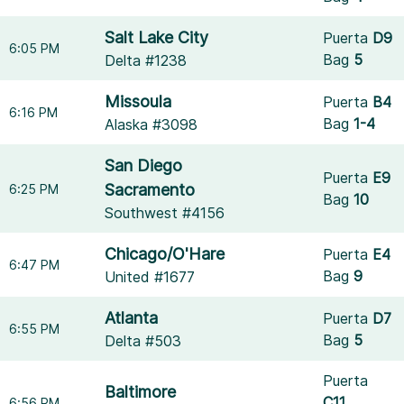
Salt Lake City
Puerta
D9
6:05 PM
Bag
5
Delta #1238
Missoula
Puerta
B4
6:16 PM
Bag
1-4
Alaska #3098
San Diego
Puerta
E9
Sacramento
6:25 PM
Bag
10
Southwest #4156
Chicago/O'Hare
Puerta
E4
6:47 PM
Bag
9
United #1677
Atlanta
Puerta
D7
6:55 PM
Bag
5
Delta #503
Puerta
Baltimore
C11
6:56 PM