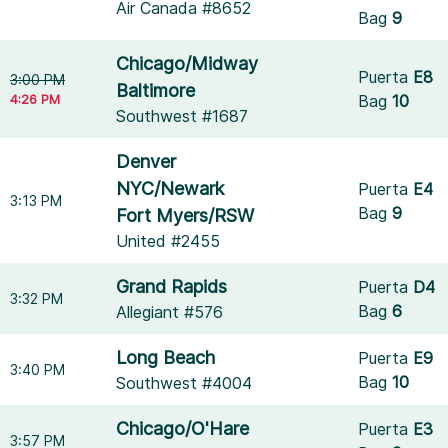
Air Canada #8652
Bag
9
Chicago/Midway
Puerta
E8
3:00 PM
Baltimore
4:26 PM
Bag
10
Southwest #1687
Denver
NYC/Newark
Puerta
E4
3:13 PM
Bag
9
Fort Myers/RSW
United #2455
Grand Rapids
Puerta
D4
3:32 PM
Bag
6
Allegiant #576
Long Beach
Puerta
E9
3:40 PM
Bag
10
Southwest #4004
Chicago/O'Hare
Puerta
E3
3:57 PM