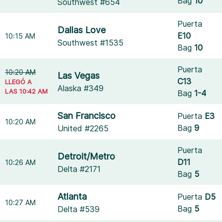
Bag
10
Southwest #654
Puerta
Dallas Love
E10
10:15 AM
Southwest #1535
Bag
10
Puerta
10:20 AM
Las Vegas
C13
LLEGÓ A
Alaska #349
LAS 10:42 AM
Bag
1-4
San Francisco
Puerta
E3
10:20 AM
Bag
9
United #2265
Puerta
Detroit/Metro
D11
10:26 AM
Delta #2171
Bag
5
Atlanta
Puerta
D5
10:27 AM
Bag
5
Delta #539