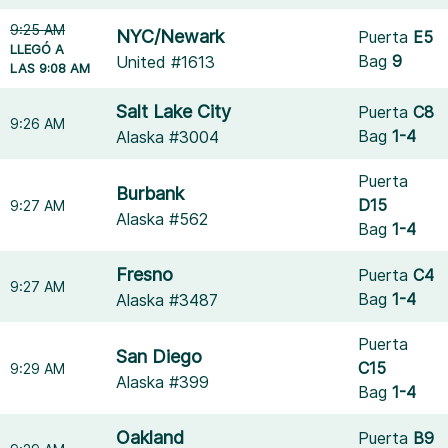
9:25 AM
NYC/Newark
Puerta
E5
LLEGÓ A
Bag
9
United #1613
LAS 9:08 AM
Salt Lake City
Puerta
C8
9:26 AM
Bag
1-4
Alaska #3004
Puerta
Burbank
D15
9:27 AM
Alaska #562
Bag
1-4
Fresno
Puerta
C4
9:27 AM
Bag
1-4
Alaska #3487
Puerta
San Diego
C15
9:29 AM
Alaska #399
Bag
1-4
Oakland
Puerta
B9