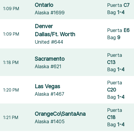
Ontario
Puerta
C7
1:09 PM
Bag
1-4
Alaska #1699
Denver
Puerta
E6
Dallas/Ft. Worth
1:09 PM
Bag
9
United #644
Puerta
Sacramento
C13
1:18 PM
Alaska #621
Bag
1-4
Puerta
Las Vegas
C20
1:20 PM
Alaska #1467
Bag
1-4
Puerta
OrangeCo\SantaAna
C18
1:21 PM
Alaska #1405
Bag
1-4