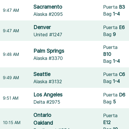
Sacramento
Puerta
B3
9:47 AM
Bag
1-4
Alaska #2095
Denver
Puerta
E6
9:47 AM
Bag
9
United #1247
Puerta
Palm Springs
B10
9:48 AM
Alaska #3370
Bag
1-4
Seattle
Puerta
C6
9:49 AM
Bag
1-4
Alaska #3132
Los Angeles
Puerta
D6
9:51 AM
Bag
5
Delta #2975
Ontario
Puerta
E12
Oakland
10:15 AM