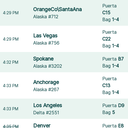
Puerta
OrangeCo\SantaAna
C15
4:29 PM
Alaska #712
Bag
1-4
Puerta
Las Vegas
C22
4:29 PM
Alaska #756
Bag
1-4
Spokane
Puerta
B7
4:32 PM
Bag
1-4
Alaska #3202
Puerta
Anchorage
C13
4:33 PM
Alaska #267
Bag
1-4
Los Angeles
Puerta
D9
4:33 PM
Bag
5
Delta #2551
Denver
Puerta
E8
4:35 PM