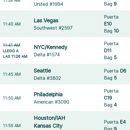
11:38 AM
Bag
9
United #1994
Puerta
Las Vegas
E10
11:40 AM
Southwest #2597
Bag
10
Puerta
11:41 AM
NYC/Kennedy
D11
LLEGÓ A
Delta #1574
LAS 11:26 AM
Bag
5
Seattle
Puerta
D6
11:45 AM
Bag
5
Delta #3802
Puerta
Philadelphia
C19
11:50 AM
American #3090
Bag
4
Houston/IAH
Puerta
E4
Kansas City
11:56 AM
Bag
9