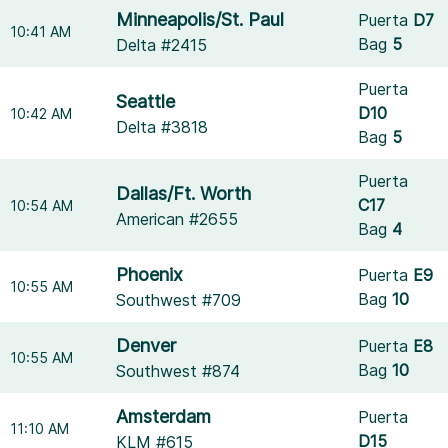
Minneapolis/St. Paul
Puerta
D7
10:41 AM
Bag
5
Delta #2415
Puerta
Seattle
D10
10:42 AM
Delta #3818
Bag
5
Puerta
Dallas/Ft. Worth
C17
10:54 AM
American #2655
Bag
4
Phoenix
Puerta
E9
10:55 AM
Bag
10
Southwest #709
Denver
Puerta
E8
10:55 AM
Bag
10
Southwest #874
Amsterdam
Puerta
11:10 AM
D15
KLM #615