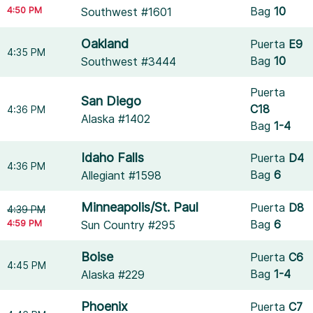
4:50 PM
Bag
10
Southwest #1601
Oakland
Puerta
E9
4:35 PM
Bag
10
Southwest #3444
Puerta
San Diego
C18
4:36 PM
Alaska #1402
Bag
1-4
Idaho Falls
Puerta
D4
4:36 PM
Bag
6
Allegiant #1598
Minneapolis/St. Paul
Puerta
D8
4:39 PM
4:59 PM
Bag
6
Sun Country #295
Boise
Puerta
C6
4:45 PM
Bag
1-4
Alaska #229
Phoenix
Puerta
C7