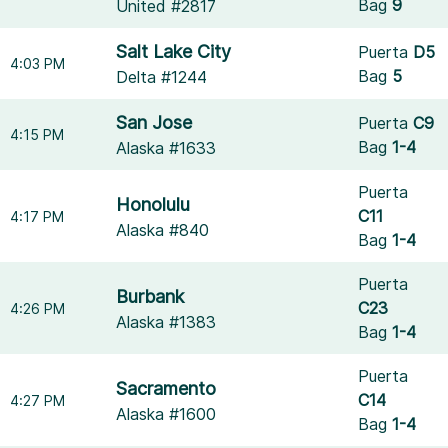
Bag
9
United #2817
Salt Lake City
Puerta
D5
4:03 PM
Bag
5
Delta #1244
San Jose
Puerta
C9
4:15 PM
Bag
1-4
Alaska #1633
Puerta
Honolulu
C11
4:17 PM
Alaska #840
Bag
1-4
Puerta
Burbank
C23
4:26 PM
Alaska #1383
Bag
1-4
Puerta
Sacramento
C14
4:27 PM
Alaska #1600
Bag
1-4