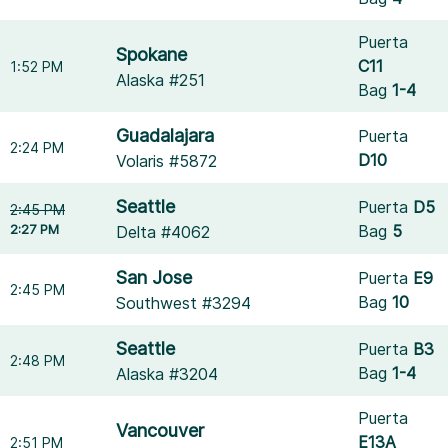
Puerta
Spokane
C11
1:52 PM
Alaska #251
Bag
1-4
Guadalajara
Puerta
2:24 PM
D10
Volaris #5872
Seattle
Puerta
D5
2:45 PM
2:27 PM
Bag
5
Delta #4062
San Jose
Puerta
E9
2:45 PM
Bag
10
Southwest #3294
Seattle
Puerta
B3
2:48 PM
Bag
1-4
Alaska #3204
Puerta
Vancouver
E13A
2:51 PM