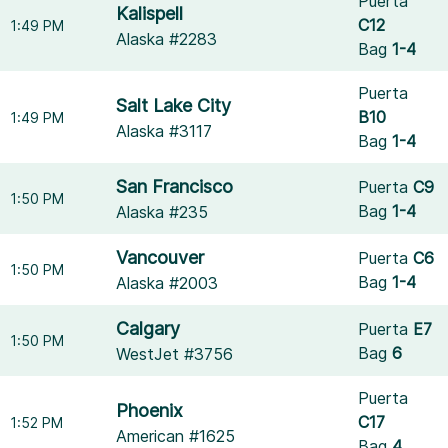
Puerta
Kalispell
C12
1:49 PM
Alaska #2283
Bag
1-4
Puerta
Salt Lake City
B10
1:49 PM
Alaska #3117
Bag
1-4
San Francisco
Puerta
C9
1:50 PM
Bag
1-4
Alaska #235
Vancouver
Puerta
C6
1:50 PM
Bag
1-4
Alaska #2003
Calgary
Puerta
E7
1:50 PM
Bag
6
WestJet #3756
Puerta
Phoenix
C17
1:52 PM
American #1625
Bag
4