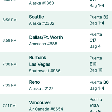
Alaska #1369
Bag
1-4
Seattle
Puerta
B2
6:56 PM
Bag
1-4
Alaska #2302
Puerta
Dallas/Ft. Worth
C17
6:59 PM
American #685
Bag
4
Burbank
Puerta
E10
Las Vegas
7:00 PM
Bag
10
Southwest #986
Reno
Puerta
B6
7:09 PM
Bag
1-4
Alaska #2127
Puerta
Vancouver
E13A
7:11 PM
Air Canada #8654
Bag
9