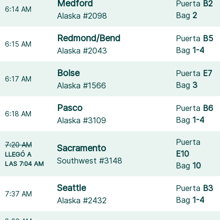
Medford
Puerta
B2
6:14 AM
Bag
2
Alaska #2098
Redmond/Bend
Puerta
B5
6:15 AM
Bag
1-4
Alaska #2043
Boise
Puerta
E7
6:17 AM
Bag
3
Alaska #1566
Pasco
Puerta
B6
6:18 AM
Bag
1-4
Alaska #3109
Puerta
7:20 AM
Sacramento
E10
LLEGÓ A
Southwest #3148
LAS 7:04 AM
Bag
10
Seattle
Puerta
B3
7:37 AM
Bag
1-4
Alaska #2432