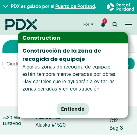
Saltar al contenido principal
PDX es guiado por el
Puerto de Portland
.
1
To
ES
Llegadas y Salidas
Arrivals & Departures
Construction
Llegadas
Salidas
Construcción de la zona de
recogida de equipaje
Algunas zonas de recogida de equipaje
están temporalmente cerradas por obras.
More filters
Hay carteles que le ayudarán a evitar las
zonas cerradas y en construcción.
Mostrando resultados para
Delta Air Lines
.
Reset filters
Entiendo
Puerta
Fairbanks
5:30 AM
C12
LLEGADO
Alaska #1520
Bag
3