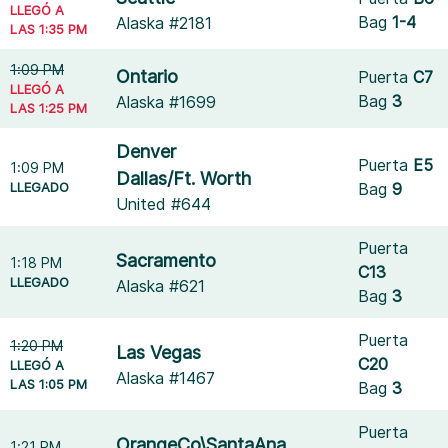
LLEGÓ A
Bag
1-4
Alaska #2181
LAS 1:35 PM
1:09 PM
Ontario
Puerta
C7
LLEGÓ A
Bag
3
Alaska #1699
LAS 1:25 PM
Denver
Puerta
E5
1:09 PM
Dallas/Ft. Worth
LLEGADO
Bag
9
United #644
Puerta
Sacramento
1:18 PM
C13
LLEGADO
Alaska #621
Bag
3
Puerta
1:20 PM
Las Vegas
C20
LLEGÓ A
Alaska #1467
LAS 1:05 PM
Bag
3
Puerta
OrangeCo\SantaAna
1:21 PM