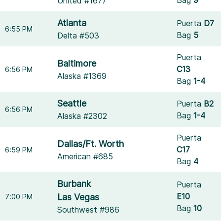
United #1677
Atlanta
Puerta
D7
6:55 PM
Bag
5
Delta #503
Puerta
Baltimore
C13
6:56 PM
Alaska #1369
Bag
1-4
Seattle
Puerta
B2
6:56 PM
Bag
1-4
Alaska #2302
Puerta
Dallas/Ft. Worth
C17
6:59 PM
American #685
Bag
4
Burbank
Puerta
E10
Las Vegas
7:00 PM
Bag
10
Southwest #986