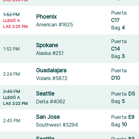
Puerta
1:52 PM
Phoenix
C17
LLEGÓ A
American #1625
LAS 2:25 PM
Bag
4
Puerta
Spokane
C14
1:52 PM
Alaska #251
Bag
3
Guadalajara
Puerta
2:24 PM
D10
Volaris #5872
2:45 PM
Seattle
Puerta
D5
LLEGÓ A
Bag
5
Delta #4062
LAS 2:22 PM
San Jose
Puerta
E9
2:45 PM
Bag
10
Southwest #3294
Seattle
Puerta
B3