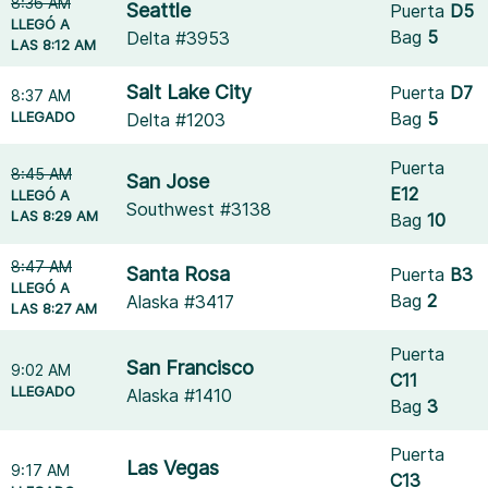
8:36 AM
Seattle
Puerta
D5
LLEGÓ A
Bag
5
Delta #3953
LAS 8:12 AM
Salt Lake City
Puerta
D7
8:37 AM
LLEGADO
Bag
5
Delta #1203
Puerta
8:45 AM
San Jose
E12
LLEGÓ A
Southwest #3138
LAS 8:29 AM
Bag
10
8:47 AM
Santa Rosa
Puerta
B3
LLEGÓ A
Bag
2
Alaska #3417
LAS 8:27 AM
Puerta
San Francisco
9:02 AM
C11
LLEGADO
Alaska #1410
Bag
3
Puerta
Las Vegas
9:17 AM
C13