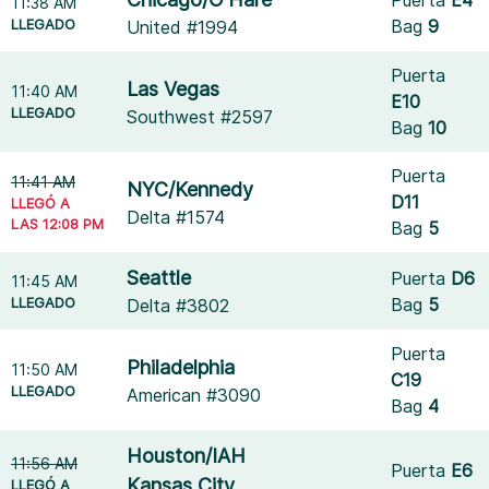
11:38 AM
LLEGADO
Bag
9
United #1994
Puerta
Las Vegas
11:40 AM
E10
LLEGADO
Southwest #2597
Bag
10
Puerta
11:41 AM
NYC/Kennedy
D11
LLEGÓ A
Delta #1574
LAS 12:08 PM
Bag
5
Seattle
Puerta
D6
11:45 AM
LLEGADO
Bag
5
Delta #3802
Puerta
Philadelphia
11:50 AM
C19
LLEGADO
American #3090
Bag
4
Houston/IAH
11:56 AM
Puerta
E6
Kansas City
LLEGÓ A