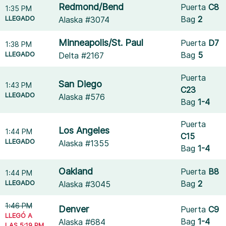
Redmond/Bend
Puerta
C8
1:35 PM
LLEGADO
Bag
2
Alaska #3074
Minneapolis/St. Paul
Puerta
D7
1:38 PM
LLEGADO
Bag
5
Delta #2167
Puerta
San Diego
1:43 PM
C23
LLEGADO
Alaska #576
Bag
1-4
Puerta
Los Angeles
1:44 PM
C15
LLEGADO
Alaska #1355
Bag
1-4
Oakland
Puerta
B8
1:44 PM
LLEGADO
Bag
2
Alaska #3045
1:46 PM
Denver
Puerta
C9
LLEGÓ A
Bag
1-4
Alaska #684
LAS 5:19 PM