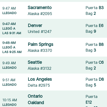
Sacramento
Puerta
B3
9:47 AM
LLEGADO
Bag
2
Alaska #2095
9:47 AM
Denver
Puerta
E6
LLEGÓ A
Bag
9
United #1247
LAS 9:31 AM
9:48 AM
Palm Springs
Puerta
B8
LLEGÓ A
Bag
3
Alaska #3370
LAS 9:25 AM
Seattle
Puerta
C6
9:49 AM
LLEGADO
Bag
2
Alaska #3132
Los Angeles
Puerta
D8
9:51 AM
LLEGADO
Bag
5
Delta #2975
Ontario
Puerta
10:15 AM
E12
Oakland
LLEGADO