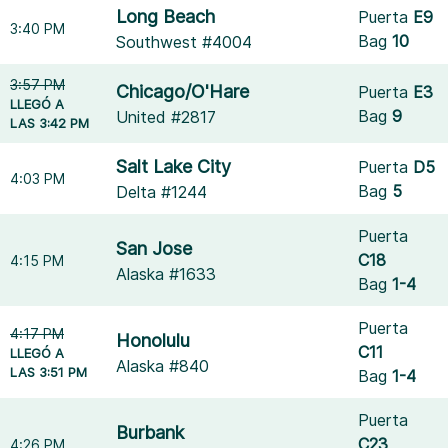
Long Beach
Puerta
E9
3:40 PM
Bag
10
Southwest #4004
3:57 PM
Chicago/O'Hare
Puerta
E3
LLEGÓ A
Bag
9
United #2817
LAS 3:42 PM
Salt Lake City
Puerta
D5
4:03 PM
Bag
5
Delta #1244
Puerta
San Jose
C18
4:15 PM
Alaska #1633
Bag
1-4
Puerta
4:17 PM
Honolulu
C11
LLEGÓ A
Alaska #840
LAS 3:51 PM
Bag
1-4
Puerta
Burbank
C23
4:26 PM