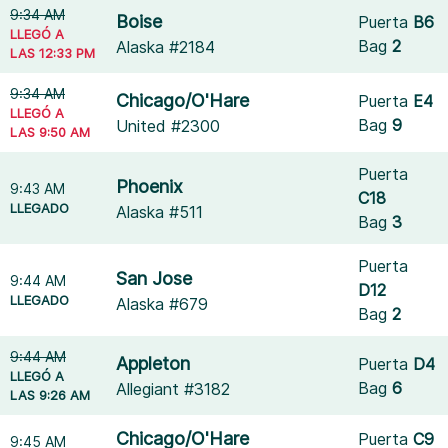
9:34 AM
Boise
Puerta
B6
LLEGÓ A
Bag
2
Alaska #2184
LAS 12:33 PM
9:34 AM
Chicago/O'Hare
Puerta
E4
LLEGÓ A
Bag
9
United #2300
LAS 9:50 AM
Puerta
Phoenix
9:43 AM
C18
LLEGADO
Alaska #511
Bag
3
Puerta
San Jose
9:44 AM
D12
LLEGADO
Alaska #679
Bag
2
9:44 AM
Appleton
Puerta
D4
LLEGÓ A
Bag
6
Allegiant #3182
LAS 9:26 AM
Chicago/O'Hare
Puerta
C9
9:45 AM