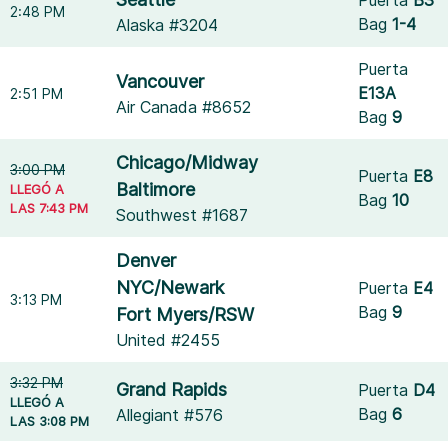
2:48 PM
Bag
1-4
Alaska #3204
Puerta
Vancouver
E13A
2:51 PM
Air Canada #8652
Bag
9
Chicago/Midway
3:00 PM
Puerta
E8
Baltimore
LLEGÓ A
Bag
10
LAS 7:43 PM
Southwest #1687
Denver
NYC/Newark
Puerta
E4
3:13 PM
Bag
9
Fort Myers/RSW
United #2455
3:32 PM
Grand Rapids
Puerta
D4
LLEGÓ A
Bag
6
Allegiant #576
LAS 3:08 PM