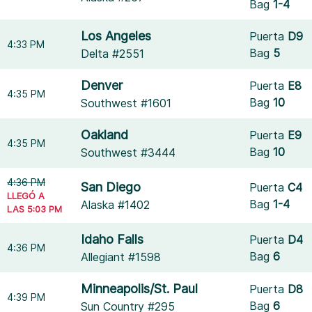
Bag
1-4
Los Angeles
Puerta
D9
4:33 PM
Bag
5
Delta #2551
Denver
Puerta
E8
4:35 PM
Bag
10
Southwest #1601
Oakland
Puerta
E9
4:35 PM
Bag
10
Southwest #3444
4:36 PM
San Diego
Puerta
C4
LLEGÓ A
Bag
1-4
Alaska #1402
LAS 5:03 PM
Idaho Falls
Puerta
D4
4:36 PM
Bag
6
Allegiant #1598
Minneapolis/St. Paul
Puerta
D8
4:39 PM
Bag
6
Sun Country #295