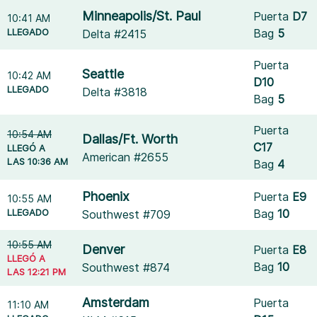
Minneapolis/St. Paul
Puerta
D7
10:41 AM
LLEGADO
Bag
5
Delta #2415
Puerta
Seattle
10:42 AM
D10
LLEGADO
Delta #3818
Bag
5
Puerta
10:54 AM
Dallas/Ft. Worth
C17
LLEGÓ A
American #2655
LAS 10:36 AM
Bag
4
Phoenix
Puerta
E9
10:55 AM
LLEGADO
Bag
10
Southwest #709
10:55 AM
Denver
Puerta
E8
LLEGÓ A
Bag
10
Southwest #874
LAS 12:21 PM
Amsterdam
Puerta
11:10 AM