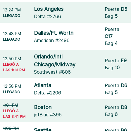
Los Angeles
Puerta
D5
12:24 PM
LLEGADO
Bag
5
Delta #2766
Puerta
Dallas/Ft. Worth
12:48 PM
C17
LLEGADO
American #2496
Bag
4
Orlando/Intl
12:50 PM
Puerta
E9
Chicago/Midway
LLEGÓ A
Bag
10
LAS 1:13 PM
Southwest #806
Atlanta
Puerta
D6
12:58 PM
LLEGADO
Bag
5
Delta #2206
1:01 PM
Boston
Puerta
D8
LLEGÓ A
Bag
6
jetBlue #395
LAS 3:41 PM
1:06 PM
Seattle
Puerta
B6