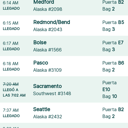
Medford
Puerta
B2
6:14 AM
LLEGADO
Bag
2
Alaska #2098
Redmond/Bend
Puerta
B5
6:15 AM
LLEGADO
Bag
3
Alaska #2043
Boise
Puerta
E7
6:17 AM
LLEGADO
Bag
3
Alaska #1566
Pasco
Puerta
B6
6:18 AM
LLEGADO
Bag
2
Alaska #3109
Puerta
7:20 AM
Sacramento
E10
LLEGÓ A
Southwest #3148
LAS 7:02 AM
Bag
10
Seattle
Puerta
B2
7:37 AM
LLEGADO
Bag
2
Alaska #2432