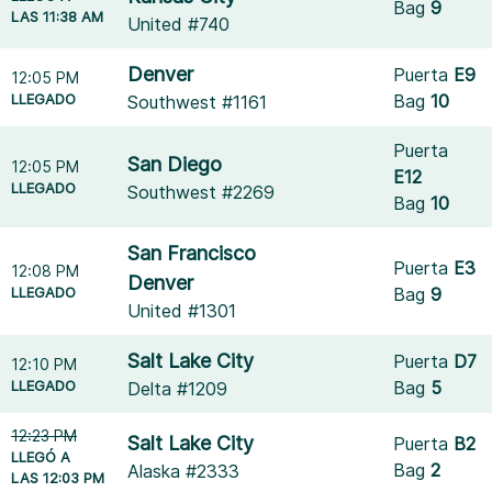
Bag
9
LAS 11:38 AM
United #740
Denver
Puerta
E9
12:05 PM
LLEGADO
Bag
10
Southwest #1161
Puerta
San Diego
12:05 PM
E12
LLEGADO
Southwest #2269
Bag
10
San Francisco
Puerta
E3
12:08 PM
Denver
LLEGADO
Bag
9
United #1301
Salt Lake City
Puerta
D7
12:10 PM
LLEGADO
Bag
5
Delta #1209
12:23 PM
Salt Lake City
Puerta
B2
LLEGÓ A
Bag
2
Alaska #2333
LAS 12:03 PM