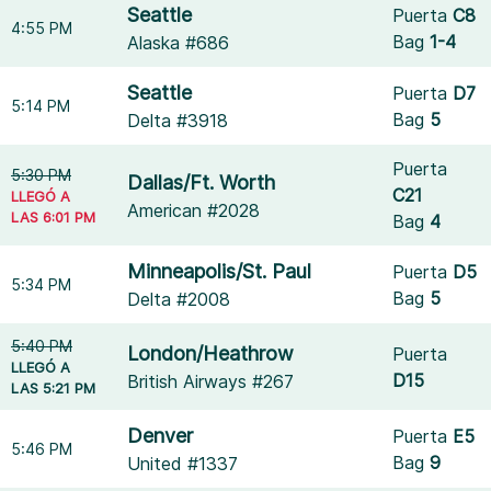
Seattle
Puerta
C8
4:55 PM
Bag
1-4
Alaska #686
Seattle
Puerta
D7
5:14 PM
Bag
5
Delta #3918
Puerta
5:30 PM
Dallas/Ft. Worth
C21
LLEGÓ A
American #2028
LAS 6:01 PM
Bag
4
Minneapolis/St. Paul
Puerta
D5
5:34 PM
Bag
5
Delta #2008
5:40 PM
London/Heathrow
Puerta
LLEGÓ A
D15
British Airways #267
LAS 5:21 PM
Denver
Puerta
E5
5:46 PM
Bag
9
United #1337