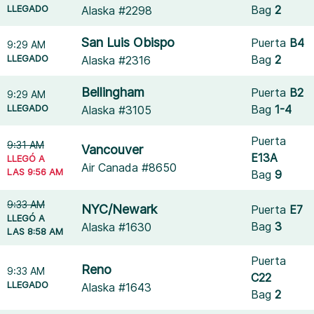
LLEGADO
Bag
2
Alaska #2298
San Luis Obispo
Puerta
B4
9:29 AM
LLEGADO
Bag
2
Alaska #2316
Bellingham
Puerta
B2
9:29 AM
LLEGADO
Bag
1-4
Alaska #3105
Puerta
9:31 AM
Vancouver
E13A
LLEGÓ A
Air Canada #8650
LAS 9:56 AM
Bag
9
9:33 AM
NYC/Newark
Puerta
E7
LLEGÓ A
Bag
3
Alaska #1630
LAS 8:58 AM
Puerta
Reno
9:33 AM
C22
LLEGADO
Alaska #1643
Bag
2