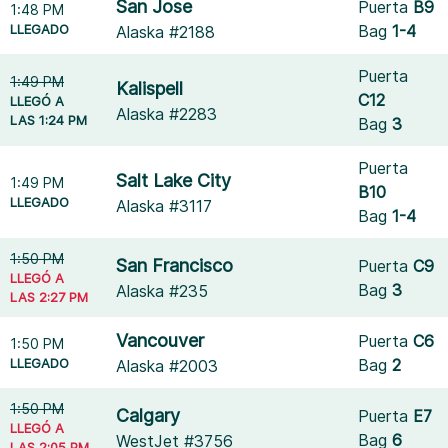
San Jose
Puerta
B9
1:48 PM
LLEGADO
Bag
1-4
Alaska #2188
Puerta
1:49 PM
Kalispell
C12
LLEGÓ A
Alaska #2283
LAS 1:24 PM
Bag
3
Puerta
Salt Lake City
1:49 PM
B10
LLEGADO
Alaska #3117
Bag
1-4
1:50 PM
San Francisco
Puerta
C9
LLEGÓ A
Bag
3
Alaska #235
LAS 2:27 PM
Vancouver
Puerta
C6
1:50 PM
LLEGADO
Bag
2
Alaska #2003
1:50 PM
Calgary
Puerta
E7
LLEGÓ A
Bag
6
WestJet #3756
LAS 2:05 PM