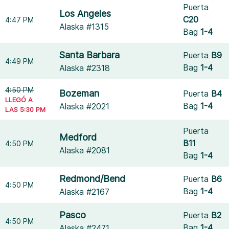
Puerta
Los Angeles
C20
4:47 PM
Alaska #1315
Bag
1-4
Santa Barbara
Puerta
B9
4:49 PM
Bag
1-4
Alaska #2318
4:50 PM
Bozeman
Puerta
B4
LLEGÓ A
Bag
1-4
Alaska #2021
LAS 5:30 PM
Puerta
Medford
B11
4:50 PM
Alaska #2081
Bag
1-4
Redmond/Bend
Puerta
B6
4:50 PM
Bag
1-4
Alaska #2167
Pasco
Puerta
B2
4:50 PM
Bag
1-4
Alaska #2471