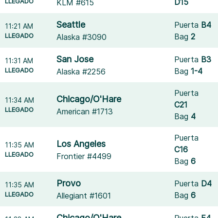
LLEGADO
D15
KLM #615
Seattle
Puerta
B4
11:21 AM
LLEGADO
Bag
2
Alaska #3090
San Jose
Puerta
B3
11:31 AM
LLEGADO
Bag
1-4
Alaska #2256
Puerta
Chicago/O'Hare
11:34 AM
C21
LLEGADO
American #1713
Bag
4
Puerta
Los Angeles
11:35 AM
C16
LLEGADO
Frontier #4499
Bag
6
Provo
Puerta
D4
11:35 AM
LLEGADO
Bag
6
Allegiant #1601
Chicago/O'Hare
Puerta
E4