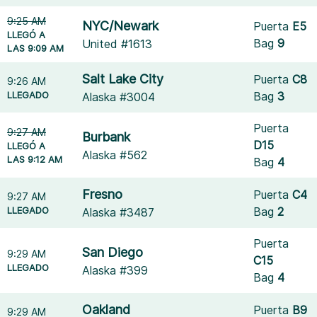
9:25 AM
NYC/Newark
Puerta
E5
LLEGÓ A
Bag
9
United #1613
LAS 9:09 AM
Salt Lake City
Puerta
C8
9:26 AM
LLEGADO
Bag
3
Alaska #3004
Puerta
9:27 AM
Burbank
D15
LLEGÓ A
Alaska #562
LAS 9:12 AM
Bag
4
Fresno
Puerta
C4
9:27 AM
LLEGADO
Bag
2
Alaska #3487
Puerta
San Diego
9:29 AM
C15
LLEGADO
Alaska #399
Bag
4
Oakland
Puerta
B9
9:29 AM