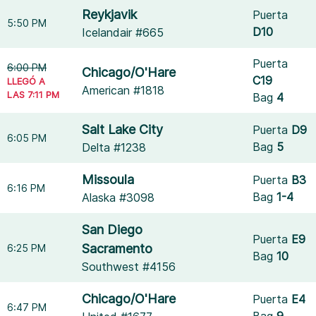
Reykjavik
Puerta
5:50 PM
D10
Icelandair #665
Puerta
6:00 PM
Chicago/O'Hare
C19
LLEGÓ A
American #1818
LAS 7:11 PM
Bag
4
Salt Lake City
Puerta
D9
6:05 PM
Bag
5
Delta #1238
Missoula
Puerta
B3
6:16 PM
Bag
1-4
Alaska #3098
San Diego
Puerta
E9
Sacramento
6:25 PM
Bag
10
Southwest #4156
Chicago/O'Hare
Puerta
E4
6:47 PM
Bag
9