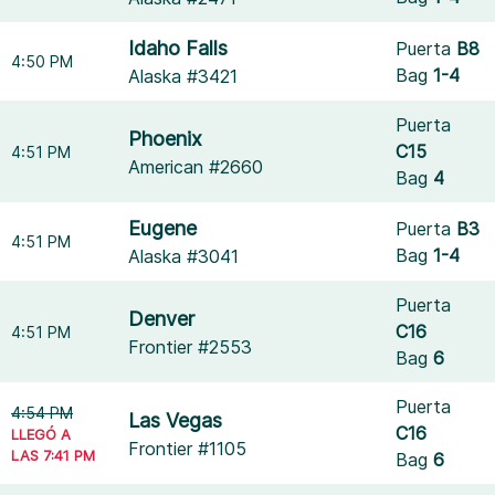
Idaho Falls
Puerta
B8
4:50 PM
Bag
1-4
Alaska #3421
Puerta
Phoenix
C15
4:51 PM
American #2660
Bag
4
Eugene
Puerta
B3
4:51 PM
Bag
1-4
Alaska #3041
Puerta
Denver
C16
4:51 PM
Frontier #2553
Bag
6
Puerta
4:54 PM
Las Vegas
C16
LLEGÓ A
Frontier #1105
LAS 7:41 PM
Bag
6